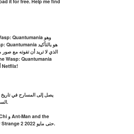
free ، والذي يتضمن خيارات البث مثل 123movies أو Reddit أو البرامج التلفزيونية من HBO Max أو Netflix!
السينما المحلية متاحة على الإنترنت هنا. يتم طرح الفيلم في إصدار واسع حتى تتمكن من مشاهدته شخصيًا.
Wasp: Quantumania قبلها. سيكون آخر فيلم من أفلام Marvel لفترة أيضًا ، مع عدم إطلاق Doctor Strange 2 حتى مايو 2022.