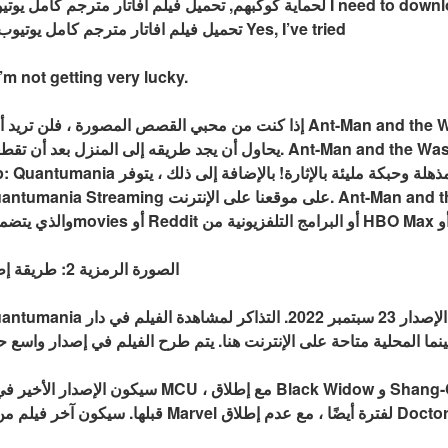
direct file download links: تحميل فيلم افاتار مترجم كامل يوتيوب Yes, I’ve tried
’m not getting very lucky.
إذا كنت من محبي القصص المصورة ، فلن تريد أن تفوتك هذه القصة! تتبع 
يحاول أن يجد طريقه إلى المنزل بعد أن تقطعت به السبل على كوكب غريب.
Ant-Man and the Wasp: Quantumania Streaming على
الصورة الرمزية 2: طريقة إطلاق المياه في الولايات المتحدة
Ant-Man and the Wasp: Quantumania 
سيكون الإصدار الأخير في عام كان مليئًا بالازدحام ل