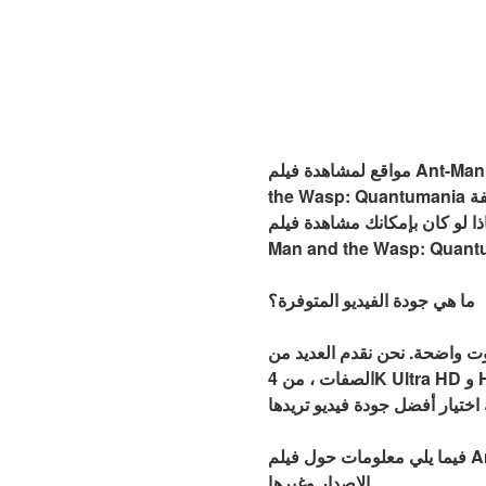
مواقع لمشاهدة فيلم Ant-Man and the Wasp: Quantumania الكامل باللغة العربية مجانًا: تتيح لك مشاهدة فيلم Ant-Man and
the Wasp: Quantumania في المنزل تحقيق أقصى قدر من الراحة مع زيادة الترفيه (وتمنحك الوصول إلى وجباتك الخفيفة
 كان بإمكانك مشاهدة فيلم Ant-
ما هي جودة الفيديو المتوفرة؟
صوت واضحة. نحن نقدم العديد من
الصفات ، من 4K Ultra HD و HD 1080p و HD 720p و HD 420p وأخيراً نقدم أيضًا جودة Mp4. ستجعل هذه الخيارات من السهل
فيما يلي معلومات حول فيلم Ant-Man and the Wasp: Quantumania (2022) الكامل بما في ذلك: الملخص والفنان وتاريخ
الإصدار وغيرها